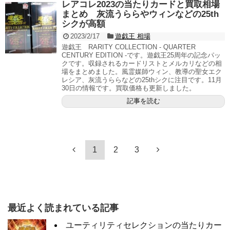
レアコレ2023の当たりカードと買取相場
まとめ 灰流うららやウィンなどの25th
シクが高額
2023/2/17
遊戯王 相場
遊戯王 RARITY COLLECTION - QUARTER
CENTURY EDITION -です。遊戯王25周年の記念パッ
クです。収録されるカードリストとメルカリなどの相
場をまとめました。風霊媒師ウィン、教導の聖女エク
レシア、灰流うららなどの25thシクに注目です。11月
30日の情報です。買取価格も更新しました。
記事を読む
1
2
3
最近よく読まれている記事
ユーティリティセレクションの当たりカー