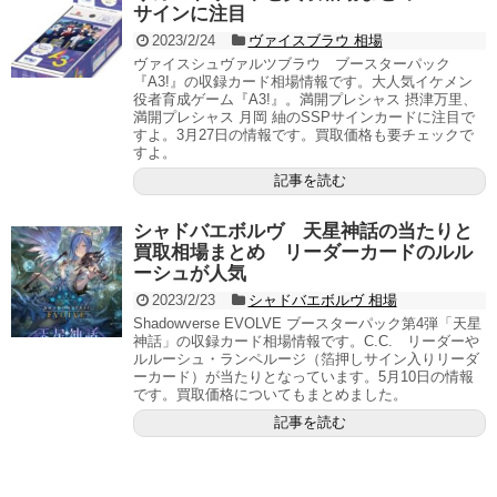
サインに注目
2023/2/24
ヴァイスブラウ 相場
ヴァイスシュヴァルツブラウ ブースターパック
『A3!』の収録カード相場情報です。大人気イケメン
役者育成ゲーム『A3!』。満開プレシャス 摂津万里、
満開プレシャス 月岡 紬のSSPサインカードに注目で
すよ。3月27日の情報です。買取価格も要チェックで
すよ。
記事を読む
シャドバエボルヴ 天星神話の当たりと
買取相場まとめ リーダーカードのルル
ーシュが人気
2023/2/23
シャドバエボルヴ 相場
Shadowverse EVOLVE ブースターパック第4弾「天星
神話」の収録カード相場情報です。C.C. リーダーや
ルルーシュ・ランペルージ（箔押しサイン入りリーダ
ーカード）が当たりとなっています。5月10日の情報
です。買取価格についてもまとめました。
記事を読む