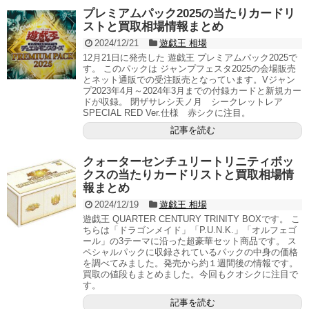
プレミアムパック2025の当たりカードリ
ストと買取相場情報まとめ
2024/12/21
遊戯王 相場
12月21日に発売した 遊戯王 プレミアムパック2025で
す。 このパックは ジャンプフェスタ2025の会場販売
とネット通販での受注販売となっています。Vジャン
プ2023年4月～2024年3月までの付録カードと新規カー
ドが収録。 閉ザサレシ天ノ月 シークレットレア
SPECIAL RED Ver.仕様 赤シクに注目。
記事を読む
クォーターセンチュリートリニティボッ
クスの当たりカードリストと買取相場情
報まとめ
2024/12/19
遊戯王 相場
遊戯王 QUARTER CENTURY TRINITY BOXです。 こ
ちらは「ドラゴンメイド」「P.U.N.K.」「オルフェゴ
ール」の3テーマに沿った超豪華セット商品です。 ス
ペシャルパックに収録されているパックの中身の価格
を調べてみました。発売から約１週間後の情報です。
買取の値段もまとめました。今回もクオシクに注目で
す。
記事を読む