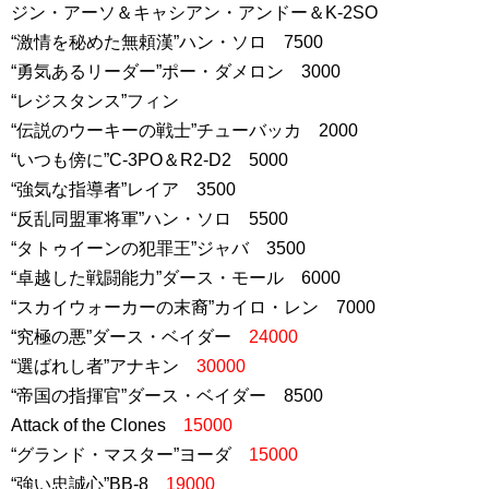
ジン・アーソ＆キャシアン・アンドー＆K-2SO
“激情を秘めた無頼漢”ハン・ソロ 7500
“勇気あるリーダー”ポー・ダメロン 3000
“レジスタンス”フィン
“伝説のウーキーの戦士”チューバッカ 2000
“いつも傍に”C-3PO＆R2-D2 5000
“強気な指導者”レイア 3500
“反乱同盟軍将軍”ハン・ソロ 5500
“タトゥイーンの犯罪王”ジャバ 3500
“卓越した戦闘能力”ダース・モール 6000
“スカイウォーカーの末裔”カイロ・レン 7000
“究極の悪”ダース・ベイダー
24000
“選ばれし者”アナキン
30000
“帝国の指揮官”ダース・ベイダー 8500
Attack of the Clones
15000
“グランド・マスター”ヨーダ
15000
“強い忠誠心”BB-8
19000