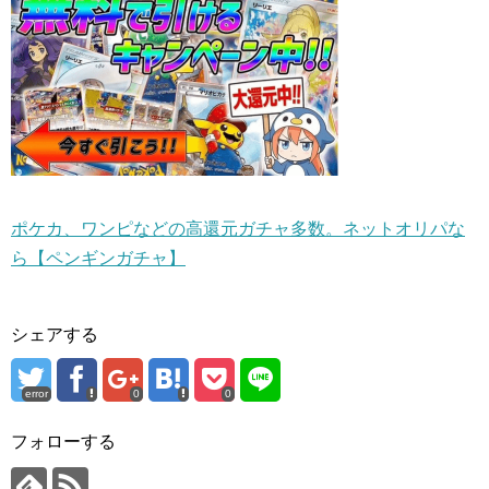
ポケカ、ワンピなどの高還元ガチャ多数。ネットオリパな
ら【ペンギンガチャ】
シェアする
error
0
0
フォローする