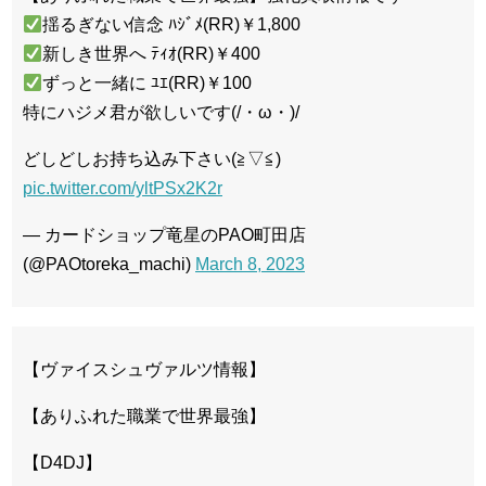
揺るぎない信念 ﾊｼﾞﾒ(RR)￥1,800
新しき世界へ ﾃｨｵ(RR)￥400
ずっと一緒に ﾕｴ(RR)￥100
特にハジメ君が欲しいです(/・ω・)/
どしどしお持ち込み下さい(≧▽≦)
pic.twitter.com/yltPSx2K2r
— カードショップ竜星のPAO町田店
(@PAOtoreka_machi)
March 8, 2023
【ヴァイスシュヴァルツ情報】
【ありふれた職業で世界最強】
【D4DJ】