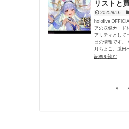
リストと
2025/9/16
hololive O
アの収録カード
アリティとして
日の情報です。 
月ちょこ、兎田
記事を読む