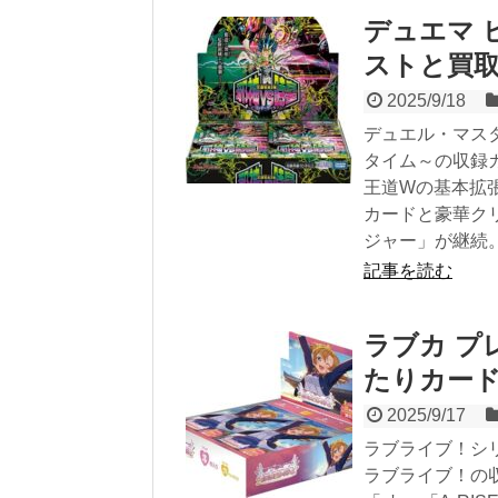
デュエマ 
ストと買
2025/9/18
デュエル・マスタ
タイム～の収録
王道Wの基本拡
カードと豪華ク
ジャー」が継続
記事を読む
ラブカ プ
たりカー
2025/9/17
ラブライブ！シ
ラブライブ！の収