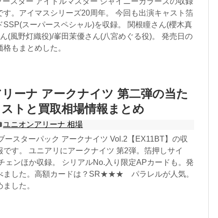
ブースター アイドルマスター シャイニーカラーズの収録
です。アイマスシリーズ20周年。 今回も出演キャスト箔
SSP(スーパースペシャル)を収録。 関根瞳さん(櫻木真
さん(風野灯織役)/峯田茉優さん(八宮めぐる役)。 発売日の
価格もまとめした。
リーナ アークナイツ 第二弾の当た
リストと買取相場情報まとめ
ユニオンアリーナ 相場
A ブースターパック アークナイツ Vol.2【EX11BT】の収
です。 ユニアリにアークナイツ 第2弾。箔押しサイ
チェンほか収録。 シリアルNo.入り限定APカードも。発
べました。高額カードは？SR★★★ パラレルが人気。
めました。