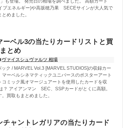
RISE」も登場。 発売日の相場を調べました。 高額カード
ライブエネルギー)や高坂穂乃果 SECEサインが大人気で
まとめました。
マーベル3の当たりカードリストと買
報まとめ
ヴァイスシュヴァルツ 相場
 / MARVEL Vol.3 [MARVEL STUDIOS]の収録カー
。マーベルシネマティックユニバースのポスターアート
トコミック風オマージュアートを使用したカードを収
は？ アイアンマン SEC、SSPカードがとくに高額。
す。買取もまとめました。
ンチャントレガリアの当たりカード