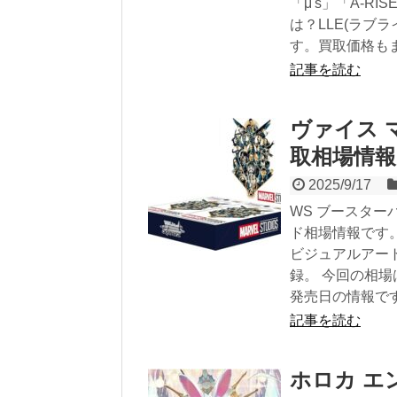
「μ's」「A-
は？LLE(ラブ
す。買取価格も
記事を読む
ヴァイス 
取相場情
2025/9/17
WS ブースターパック
ド相場情報です
ビジュアルアー
録。 今回の相場
発売日の情報で
記事を読む
ホロカ エ