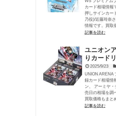
WS プレミアム
カード相場情報
押しサインカード
乃役)/近藤玲奈
情報です。買取
記事を読む
ユニオンア
りカード
2025/9/23
UNION AREN
録カード相場情報
ン、 アーミヤ・
売日の相場を調
買取価格もまと
記事を読む