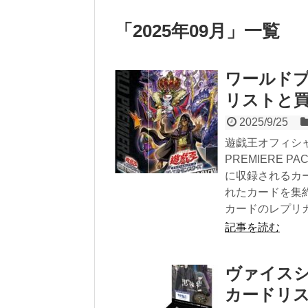
「
2025年09月
」
一覧
ワールドプ
リストと
2025/9/25
遊戯王オフィシャ
PREMIERE 
に収録されるカ
れたカードを集約
カードのレプリ
記事を読む
ヴァイス
カードリ