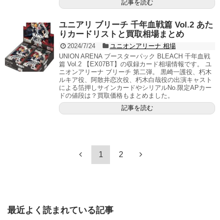
記事を読む
ユニアリ ブリーチ 千年血戦篇 Vol.2 あた
りカードリストと買取相場まとめ
2024/7/24
ユニオンアリーナ 相場
UNION ARENA ブースターパック BLEACH 千年血戦
篇 Vol.2 【EX07BT】の収録カード相場情報です。 ユ
ニオンアリーナ ブリーチ 第二弾。 黒崎一護役、朽木
ルキア役、阿散井恋次役、朽木白哉役の出演キャスト
による箔押しサインカードやシリアルNo.限定APカー
ドの値段は？買取価格もまとめました。
記事を読む
1
2
最近よく読まれている記事