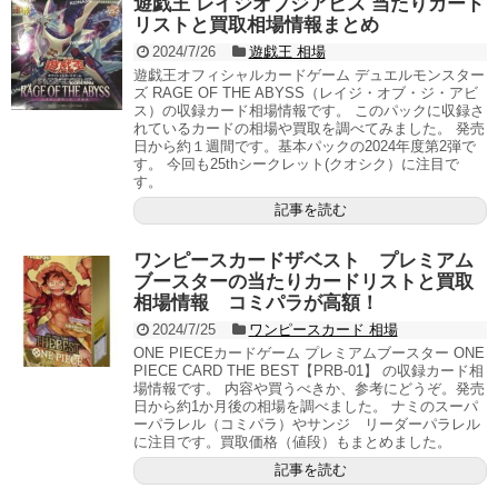
遊戯王 レイジオブジアビス 当たりカード
リストと買取相場情報まとめ
2024/7/26
遊戯王 相場
遊戯王オフィシャルカードゲーム デュエルモンスター
ズ RAGE OF THE ABYSS（レイジ・オブ・ジ・アビ
ス）の収録カード相場情報です。 このパックに収録さ
れているカードの相場や買取を調べてみました。 発売
日から約１週間です。基本パックの2024年度第2弾で
す。 今回も25thシークレット(クオシク）に注目で
す。
記事を読む
ワンピースカードザベスト プレミアム
ブースターの当たりカードリストと買取
相場情報 コミパラが高額！
2024/7/25
ワンピースカード 相場
ONE PIECEカードゲーム プレミアムブースター ONE
PIECE CARD THE BEST【PRB-01】 の収録カード相
場情報です。 内容や買うべきか、参考にどうぞ。発売
日から約1か月後の相場を調べました。 ナミのスーパ
ーパラレル（コミパラ）やサンジ リーダーパラレル
に注目です。買取価格（値段）もまとめました。
記事を読む