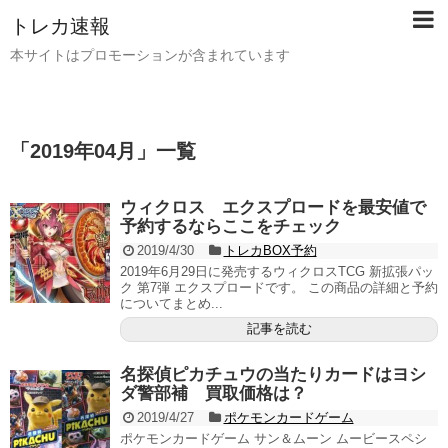
トレカ速報
本サイトはプロモーションが含まれています
「
2019年04月
」
一覧
ウィクロス エクスプロードを最安値で
予約するならここをチェック
2019/4/30
トレカBOX予約
2019年6月29日に発売するウィクロスTCG 新拡張パッ
ク 第7弾 エクスプロードです。 この商品の詳細と予約
についてまとめ...
記事を読む
名探偵ピカチュウの当たりカードはヨシ
ダ警部補 買取価格は？
2019/4/27
ポケモンカードゲーム
ポケモンカードゲーム サン＆ムーン ムービースペシ