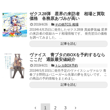
ゼクス28弾 星界の来訪者 相場と買取
価格 各務原あづみが高い
2019/4/26
その他TCG 相場
2019年4月25日に発売したゼクス28弾 異姫夢装編 星界
の来訪者の収録カード相場情報です。 発売翌日の価格
を調べてみました。 ...
記事を読む
ヴァイス 青ブタのBOXを予約するなら
ここだ 通販最安値紹介
2019/4/21
トレカBOX予約
2019年5月10日に発売予定のヴァイスシュヴァルツ 青
春ブタ野郎はバニーガール先輩の夢を見ないです。 こ
の商品の予約情報をまとめまし...
記事を読む
1
2
3