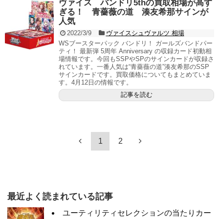
ヴァイス バンドリ5thの買取相場が高す
ぎる！ 青薔薇の道 湊友希那サインが
人気
2022/3/9
ヴァイスシュヴァルツ 相場
WSブースターパック バンドリ！ ガールズバンドパー
ティ！ 最新弾 5周年 Anniversary の収録カード初動相
場情報です。今回もSSPやSPのサインカードが収録さ
れています。一番人気は“青薔薇の道”湊友希那のSSP
サインカードです。買取価格についてもまとめていま
す。4月12日の情報です。
記事を読む
1
2
最近よく読まれている記事
ユーティリティセレクションの当たりカー