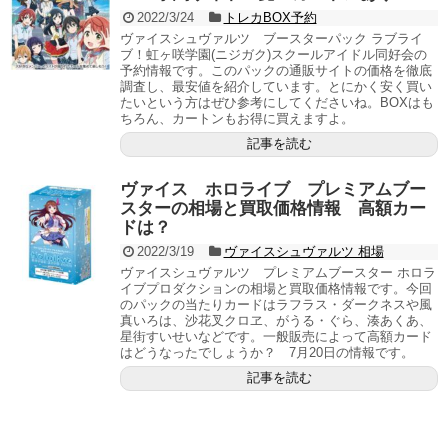
2022/3/24
トレカBOX予約
ヴァイスシュヴァルツ ブースターパック ラブライ
ブ！虹ヶ咲学園(ニジガク)スクールアイドル同好会の
予約情報です。このパックの通販サイトの価格を徹底
調査し、最安値を紹介しています。とにかく安く買い
たいという方はぜひ参考にしてくださいね。BOXはも
ちろん、カートンもお得に買えますよ。
記事を読む
ヴァイス ホロライブ プレミアムブー
スターの相場と買取価格情報 高額カー
ドは？
2022/3/19
ヴァイスシュヴァルツ 相場
ヴァイスシュヴァルツ プレミアムブースター ホロラ
イブプロダクションの相場と買取価格情報です。今回
のパックの当たりカードはラフラス・ダークネスや風
真いろは、沙花叉クロヱ、がうる・ぐら、湊あくあ、
星街すいせいなどです。一般販売によって高額カード
はどうなったでしょうか？ 7月20日の情報です。
記事を読む