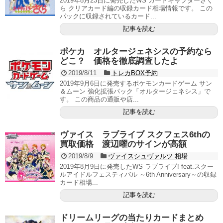
2019年8月23日に発売したWS カードキャプターさく
ら クリアカード編の収録カード相場情報です。 この
パックに収録されているカード...
記事を読む
ポケカ オルタージェネシスの予約なら
どこ？ 価格を徹底調査したよ
2019/8/11
トレカBOX予約
2019年9月6日に発売するポケモンカードゲーム サン
＆ムーン 強化拡張パック「オルタージェネシス」で
す。 この商品の通販や店...
記事を読む
ヴァイス ラブライブ スクフェス6thの
買取価格 渡辺曜のサインが高額
2019/8/9
ヴァイスシュヴァルツ 相場
2019年8月9日に発売したWS ラブライブ! feat.スクー
ルアイドルフェスティバル ～6th Anniversary～の収録
カード相場...
記事を読む
ドリームリーグの当たりカードまとめ