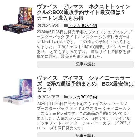
ヴァイス デレマス ネクストトゥイン
クルのBOX通販予約サイト最安値は？
カートン購入もお得
2024/5/20
トレカBOX予約
2024年6月28日に発売予定のヴァイスシュヴァルツ ブ
ースターパック アイドルマスター シンデレラガール
ズ Next Twinkle!です。 この商品の予約についてまと
めました。 出演キャスト48名の箔押しサインカードも
あり、 とても楽しみですね。 通販サイトの価格を徹
底的に調べ、最安値をまとめました。
記事を読む
ヴァイス アイマス シャイニーカラー
ズ 2弾の通販予約まとめ BOX最安値は
どこ？
2024/3/27
トレカBOX予約
2024年4月26日に発売予定のヴァイスシュヴァルツ
ブースターパック アイドルマスター シャイニーカラ
ーズ Shine More!です。この商品の予約についてまと
めました。人気のシャニマス 2弾です。トライアル
デッキ アイドルマスター シャイニーカラーズ 283プ
ロ シーズも同日発売です。
記事を読む