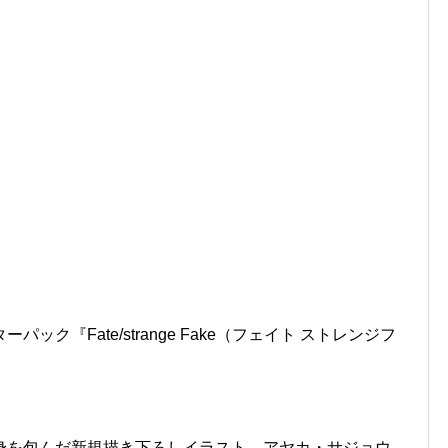
ク『Fate/strange Fake（フェイト ストレンジフ
。
身を包んだ新規描き下ろしイラスト、アヤカ・サジョウ