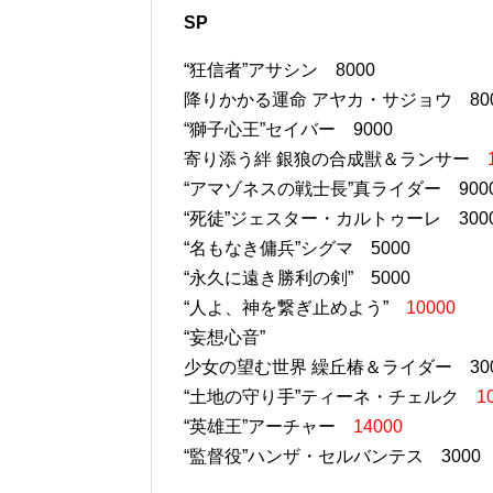
SP
“狂信者”アサシン 8000
降りかかる運命 アヤカ・サジョウ 80
“獅子心王”セイバー 9000
寄り添う絆 銀狼の合成獣＆ランサー
“アマゾネスの戦士長”真ライダー 900
“死徒”ジェスター・カルトゥーレ 300
“名もなき傭兵”シグマ 5000
“永久に遠き勝利の剣” 5000
“人よ、神を繋ぎ止めよう”
10000
“妄想心音”
少女の望む世界 繰丘椿＆ライダー 30
“土地の守り手”ティーネ・チェルク
1
“英雄王”アーチャー
14000
“監督役”ハンザ・セルバンテス 3000