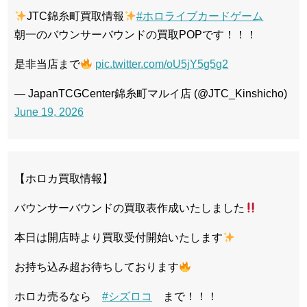
JTC錦糸町買取情報
#ホロライブカードゲーム
朝一のバウンサーバウンドの買取POPです！！！
是非当店まで
pic.twitter.com/oU5jY5g5g2
— JapanTCGCenter錦糸町マルイ店 (@JTC_Kinshicho)
June 19, 2026
【ホロカ買取情報】
バウンサーバウンドの買取表作成いたしました
本日は開店時より買取受付開始いたします
お持ち込み超お待ちしております
ホロカ売るなら
#シズロコ
まで！！！