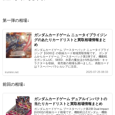
第一弾の相場↓
ガンダムカードゲーム ニュータイプライジン
グのあたりカードリストと買取相場情報まと
め
ガンダムカードゲーム ブースターパック ニュータイプライ
ジング【GD01】の収録カード相場買取情報です。 ガンダ
ムからカードゲーム ブースターパック第1弾です。機動戦
士ガンダムUC、SEED、水星の魔女ほか5作品のMS・キャ
ラクターを収録。 発売後の相場を調べました。 高額カード
は？スーパーパラレルレアに注目。
2025-07-25 08:33
iruminn.net
前回の相場↓
ガンダムカードゲーム デュアルインパクトの
当たりカードリストと買取相場情報まとめ
ガンダムカードゲーム ブースターパック第2弾 Dual Impact
[GD02]の収録カード相場です。機動戦士Zガンダム・機動