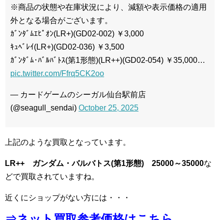
※商品の状態や在庫状況により、減額や表示価格の適用
外となる場合がございます。
ｶﾞﾝﾀﾞﾑｴﾋﾟｵﾝ(LR+)(GD02-002) ￥3,000
ｷｭﾍﾞﾚｲ(LR+)(GD02-036) ￥3,500
ｶﾞﾝﾀﾞﾑ･ﾊﾞﾙﾊﾞﾄｽ(第1形態)(LR++)(GD02-054) ￥35,000…
pic.twitter.com/Ffrq5CK2oo
— カードゲームのシーガル仙台駅前店
(@seagull_sendai)
October 25, 2025
上記のような買取となっています。
LR++ ガンダム・バルバトス(第1形態) 25000～35000
な
どで買取されていますね。
近くにショップがない方には・・・
⇒ネット買取参考価格はこちら