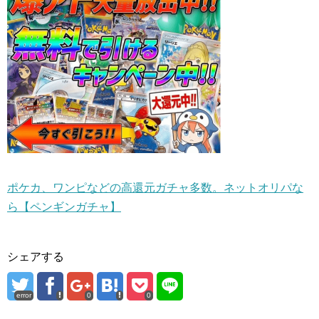
ポケカ、ワンピなどの高還元ガチャ多数。ネットオリパな
ら【ペンギンガチャ】
シェアする
error
0
0