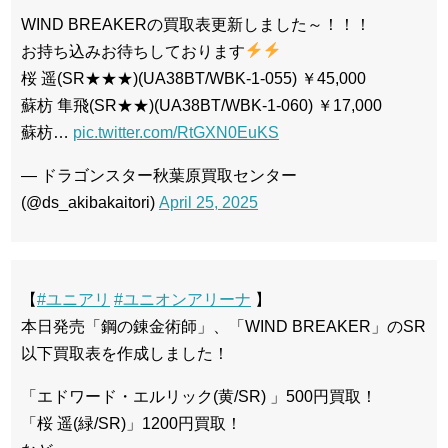
WIND BREAKERの買取表更新しました～！！！
お持ち込みお待ちしております
桜 遥(SR★★★)(UA38BT/WBK-1-055) ￥45,000
蘇枋 隼飛(SR★★)(UA38BT/WBK-1-060) ￥17,000
蘇枋…
pic.twitter.com/RtGXN0EuKS
— ドラゴンスター秋葉原買取センター
(@ds_akibakaitori)
April 25, 2025
【
#ユニアリ
#ユニオンアリーナ
】
本日発売「鋼の錬金術師」、「WIND BREAKER」のSR
以下買取表を作成しました！
「エドワード・エルリック(黄/SR) 」500円買取！
「桜 遥(緑/SR)」1200円買取！