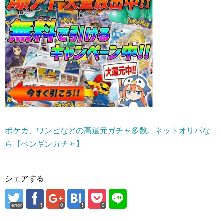
ポケカ、ワンピなどの高還元ガチャ多数。ネットオリパな
ら【ペンギンガチャ】
シェアする
error
0
0