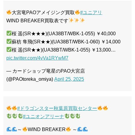
大宮竜PAOアメイジング買取
#ユニアリ
WIND BREAKER買取表です
桜 遥(SR★★★)(UA38BT/WBK-1-055) ￥40,000
蘇枋 隼飛(SR★★)(UA38BT/WBK-1-060) ￥14,000
桜 遥(SR★★)(UA38BT/WBK-1-055) ￥13,000…
pic.twitter.com/4vVa1RYwM7
— カードショップ竜星のPAO大宮店
(@PAOtoreka_omiya)
April 25, 2025
#ドラゴンスター秋葉原買取センター
#ユニオンアリーナ
～
WIND BREAKER
～