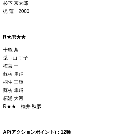
杉下 京太郎
梶 蓮 2000
R★/R★★
十亀 条
兎耳山 丁子
梅宮 一
蘇枋 隼飛
桐生 三輝
蘇枋 隼飛
柘浦 大河
R★★ 楡井 秋彦
AP(アクションポイント)：12種