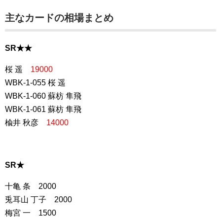
主なカードの相場まとめ
SR★★
桜 遥
19000
WBK-1-055 桜 遥
WBK-1-060 蘇枋 隼飛
WBK-1-061 蘇枋 隼飛
楡井 秋彦
14000
SR★
十亀 条 2000
兎耳山 丁子 2000
梅宮 一 1500