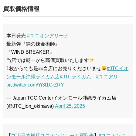
買取価格情報
本日発売
#ユニオンアリーナ
最新弾『鋼の錬金術師』
『WIND BREAKER』
当店では朝一から高価買取いたします
1枚からでも是非当店にお売りくださいませ
#JTCイオ
ンモール沖縄ライカム店
#JTCライカム
#ユニアリ
pic.twitter.com/Yi3I1GrZRY
— Japan TCG Centerイオンモール沖縄ライカム店
(@JTC_ion_okinawa)
April 25, 2025
【
#CB日本橋店ユニオンアリーナ買取表
】
#ユニオンア