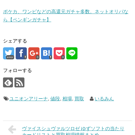
ポケカ、ワンピなどの高還元ガチャ多数。ネットオリパな
ら【ペンギンガチャ】
シェアする
error
0
0
フォローする
ユニオンアリーナ
,
値段
,
相場
,
買取
いるみん
ヴァイスシュヴァルツロゼ ゆずソフトの当たり
カードリストと買取相場情報まとめ