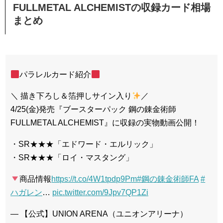
FULLMETAL ALCHEMISTの収録カード相場
まとめ
パラレルカード紹介
＼ 描き下ろし＆箔押しサイン入り
／
4/25(金)発売『ブースターパック 鋼の錬金術師
FULLMETAL ALCHEMIST』に収録の実物動画公開！
・SR★★★「エドワード・エルリック」
・SR★★★「ロイ・マスタング」
商品情報
https://t.co/4W1tpdp9Pm
#鋼の錬金術師FA
#
ハガレン
…
pic.twitter.com/9Jpv7QP1Zi
— 【公式】UNION ARENA（ユニオンアリーナ）