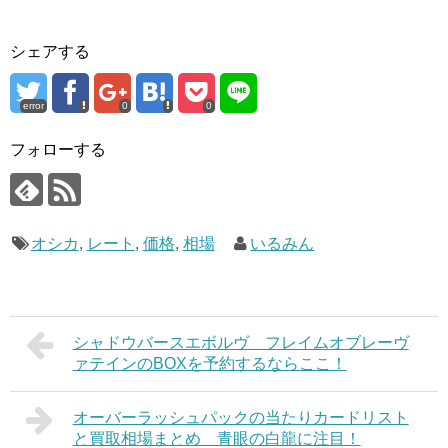
シェアする
error
0
0
フォローする
オシカ
,
レート
,
価格
,
相場
いるみん
シャドウバースエボルヴ フレイムオブレーヴ
ァテインのBOXを予約するならここ！
オーバーラッシュパックの当たりカードリスト
と買取相場まとめ 青眼の白龍に注目！