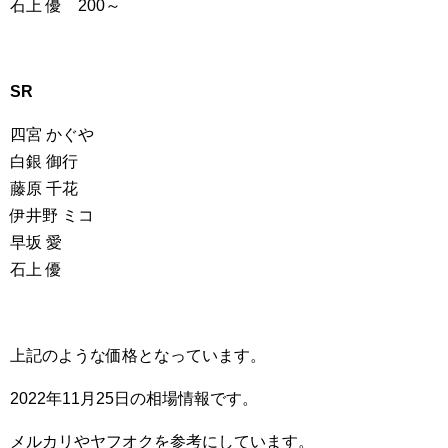
石上 優 200～
SR
四宮 かぐや
白銀 御行
藤原 千花
伊井野 ミコ
早坂 愛
石上 優
上記のような価格となっています。
2022年11月25日の相場情報です。
メルカリやヤフオクを参考にしています。