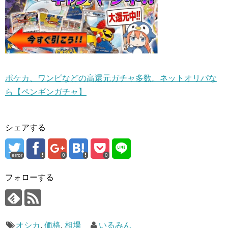
ポケカ、ワンピなどの高還元ガチャ多数。ネットオリパな
ら【ペンギンガチャ】
シェアする
error
0
0
フォローする
オシカ
,
価格
,
相場
いるみん