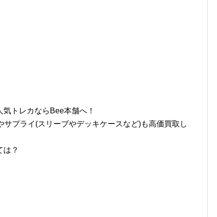
気トレカならBee本舗へ！
やサプライ(スリーブやデッキケースなど)も高価買取し
ては？