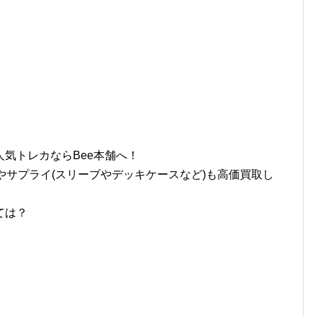
気トレカならBee本舗へ！
やサプライ(スリーブやデッキケースなど)も高価買取し
ては？