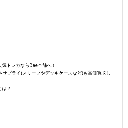
気トレカならBee本舗へ！
やサプライ(スリーブやデッキケースなど)も高価買取し
ては？