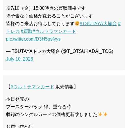
※7/10（金）15:00時点の買取価格です
※予告なく価格が変わることがございます
皆様のご来店お待ちしております
#TSUTAYA大塚台
#
トレカ
#買取
#ウルトラマンカード
pic.twitter.com/D3H5gsfyys
— TSUTAYAトレカ大塚台 (@T_OTSUKADAI_TCG)
July 10, 2026
【
#ウルトラマンカード
販売情報】
本日発売の
ブースターパック 絆、重なる時
収録のシングルカードの価格更新致しました
お買い求めは