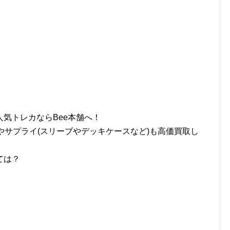
気トレカならBee本舗へ！
やサプライ(スリーブやデッキケースなど)も高価買取し
ては？