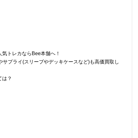
気トレカならBee本舗へ！
やサプライ(スリーブやデッキケースなど)も高価買取し
ては？