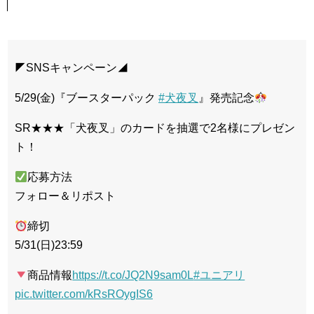
◤SNSキャンペーン◢
5/29(金)『ブースターパック
#犬夜叉
』発売記念
SR★★★「犬夜叉」のカードを抽選で2名様にプレゼン
ト！
応募方法
フォロー＆リポスト
締切
5/31(日)23:59
商品情報
https://t.co/JQ2N9sam0L
#ユニアリ
pic.twitter.com/kRsROygIS6