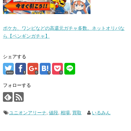
ポケカ、ワンピなどの高還元ガチャ多数。ネットオリパな
ら【ペンギンガチャ】
シェアする
error
0
0
フォローする
ユニオンアリーナ
,
値段
,
相場
,
買取
いるみん