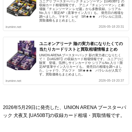
ユニアリ ブースターパック チェンソーマン【UA53BT】の
収録カード相場情報です。 アニメ『チェンソーマン』と劇
場版『チェンソーマン レゼ篇』から多数収録。シリアル
No.入り！限定AP（直筆サイン入り）も。 発売日の相場を
調べました。マキマ、レゼ SR★★★ パラレルに注目。
買取価格もまとめました。
2026-05-18 20:31
iruminn.net
ユニオンアリーナ 陰の実力者になりたくての
当たりカードリストと買取相場情報まとめ
UNION ARENA ブースターパック 影の実力者になりたく
て！【UA52BT】の収録カード相場情報です。 ユニアリに
陰実 登場。箔押しサインカードや シリアルNo.入り！限
定AP直筆サイン入りカードも。 発売日の相場を調べまし
た。シャドウ、アルファ SR★★★ パラレルが人気で
す。買取価格もまとめました。
2026-05-19 20:37
iruminn.net
2026年5月29日に発売した、UNION ARENA ブースターパ
ック 犬夜叉 [UA50BT]の収録カード相場・買取情報です。