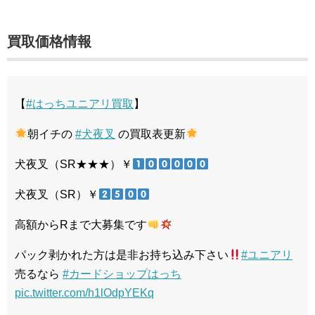
買取価格情報
【
#はっちユニアリ買取
】
朝イチの
#犬夜叉
の買取表更新
犬夜叉（SR★★★）￥
犬夜叉（SR）￥
高額からRまで大募集です
パック剥かれた方は是非お持ち込み下さい
#ユニアリ
売るなら
#カードショップはっち
pic.twitter.com/h1lOdpYEKq