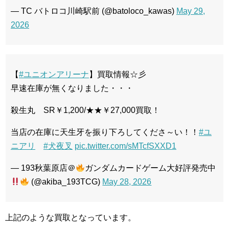
— TC バトロコ川崎駅前 (@batoloco_kawas)
May 29,
2026
【
#ユニオンアリーナ
】買取情報☆彡
早速在庫が無くなりました・・・
殺生丸 SR￥1,200/★★￥27,000買取！
当店の在庫に天生牙を振り下ろしてくださ～い！！
#ユ
ニアリ
#犬夜叉
pic.twitter.com/sMTcfSXXD1
— 193秋葉原店＠
ガンダムカードゲーム大好評発売中
(@akiba_193TCG)
May 28, 2026
上記のような買取となっています。