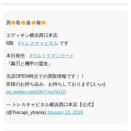
買
取
速
報
エディオン横浜西口本店
6階
#トレカキャピタル
です
本日発売
#ウルトラマンカード
『轟刃と機甲の盟友』
当店OPEN時点での買取情報です！！
皆様のお持ち込み、お待ちしております(⁠人⁠ ⁠•͈⁠ᴗ⁠•͈⁠)
pic.twitter.com/OKjTmcFkUO
— トレカキャピタル横浜西口本店【公式】
(@Trecapi_yhama)
January 23, 2026