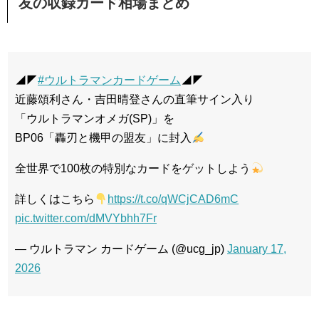
友の収録カード相場まとめ
◢◤
#ウルトラマンカードゲーム
◢◤
近藤頌利さん・吉田晴登さんの直筆サイン入り
「ウルトラマンオメガ(SP)」を
BP06「轟刃と機甲の盟友」に封入
全世界で100枚の特別なカードをゲットしよう
詳しくはこちら
https://t.co/qWCjCAD6mC
pic.twitter.com/dMVYbhh7Fr
— ウルトラマン カードゲーム (@ucg_jp)
January 17,
2026