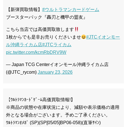
【新弾買取情報】
#ウルトラマンカードゲーム
ブースターパック『轟刃と機甲の盟友』
こちら当店では高価買取致します
1枚からでも是非お売りくださいませ
#JTCイオンモー
ル沖縄ライカム店
#JTCライカム
pic.twitter.com/kcmRbDRV9W
— Japan TCG Centerイオンモール沖縄ライカム店
(@JTC_rycom)
January 23, 2026
【ｳﾙﾄﾗﾏﾝｶｰﾄﾞｹﾞｰﾑ高価買取情報!】
※商品の状態や在庫状況により、減額や表示価格の適用
外となる場合がございます。予めご了承ください。
ｳﾙﾄﾗﾏﾝｵﾒｶﾞ (SP)(SP[05/05]BP06-058)(直筆ｻｲﾝ)