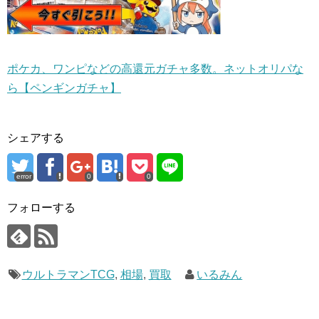
ポケカ、ワンピなどの高還元ガチャ多数。ネットオリパな
ら【ペンギンガチャ】
シェアする
error
0
0
フォローする
ウルトラマンTCG
,
相場
,
買取
いるみん