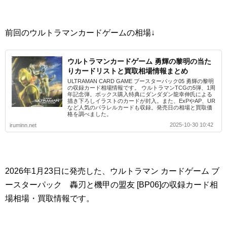
前回のウルトラマンカードゲームの相場↓
ウルトラマンカードゲーム 勇輝の黎明の当た
りカードリストと買取相場情報まとめ
ULTRAMAN CARD GAME ブースターパック05 勇輝の黎明
の収録カード相場情報です。 ウルトラマンTCGの5弾、1周
年記念弾。ボックス購入特典にダンダダン龍幸伸氏による
描き下ろしイラストのカードが封入。また、ExPやAP、UR
など人気のパラレルカードも収録。発売日の相場と買取価
格を調べました。
2025-10-30 10:42
iruminn.net
2026年1月23日に発売した、ウルトラマン カードゲーム ブ
ースターパック 轟刃と機甲の盟友 [BP06]の収録カード相
場相場・買取情報です。