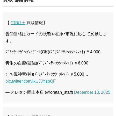
【
#遊戯王
買取情報】
告知価格はカードの状態や在庫･市況に応じて変動しま
す。
ﾌﾞﾗｯｸ･ﾏｼﾞｼｬﾝ･ｶﾞｰﾙ(OK)(ﾌﾟﾘｽﾞﾏﾃｨｯｸｼｰｸﾚｯﾄ) ￥4,000
青眼の白龍(最強)(ﾌﾟﾘｽﾞﾏﾃｨｯｸｼｰｸﾚｯﾄ) ￥6,000
ﾗｰの翼神竜(神)(ﾌﾟﾘｽﾞﾏﾃｨｯｸｼｰｸﾚｯﾄ) ￥5,000…
pic.twitter.com/ikUJJYzbQF
— オレタン岡山本店 (@oretan_staff)
December 13, 2025