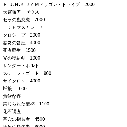
Ｐ.Ｕ.Ｎ.Ｋ.ＪＡＭドラゴン・ドライブ 2000
天霆號アーゼウス
セラの蟲惑魔 7000
Ｉ：Ｐマスカレーナ
クロシープ 2000
賜炎の咎姫 4000
死者蘇生 1500
光の護封剣 1000
サンダー・ボルト
スケープ・ゴート 900
サイクロン 4000
増援 1000
貪欲な壺
禁じられた聖杯 1100
化石調査
墓穴の指名者 4500
抹殺の指名者 3000