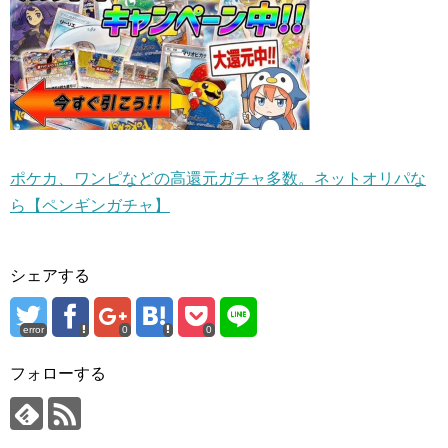
ポケカ、ワンピなどの高還元ガチャ多数。ネットオリパな
ら【ペンギンガチャ】
シェアする
error
0
0
フォローする