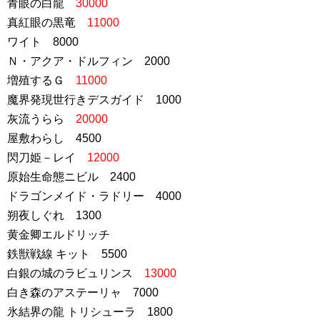
青眼の白龍
30000
真紅眼の黒竜
11000
ワイト 8000
Ｎ・アクア・ドルフィン 2000
増殖するＧ
11000
魔界発現世行きデスガイド 1000
灰流うらら
20000
屋敷わらし 4500
閃刀姫－レイ
12000
原始生命態ニビル 2400
ドラゴンメイド・ラドリー 4000
朔夜しぐれ 1300
黄金卿エルドリッチ
鉄獣戦線 キット 5500
白銀の城のラビュリンス
13000
白き森のアステーリャ 7000
氷結界の龍 トリシューラ 1800