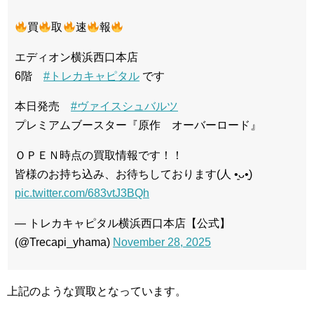
買
取
速
報
エディオン横浜西口本店
6階
#トレカキャピタル
です
本日発売
#ヴァイスシュバルツ
プレミアムブースター『原作 オーバーロード』
ＯＰＥＮ時点の買取情報です！！
皆様のお持ち込み、お待ちしております(⁠人⁠ ⁠•͈⁠ᴗ⁠•͈⁠)
pic.twitter.com/683vtJ3BQh
— トレカキャピタル横浜西口本店【公式】
(@Trecapi_yhama)
November 28, 2025
上記のような買取となっています。