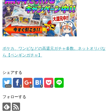
ポケカ、ワンピなどの高還元ガチャ多数。ネットオリパな
ら【ペンギンガチャ】
シェアする
error
0
0
フォローする