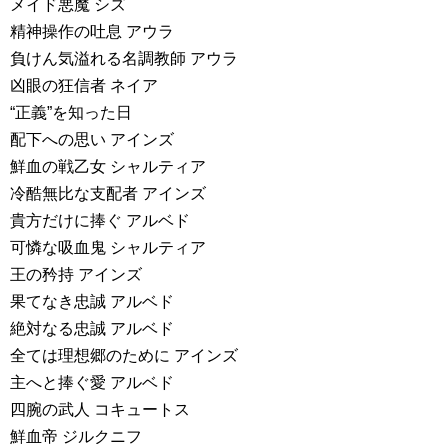
メイド悪魔 シズ
精神操作の吐息 アウラ
負けん気溢れる名調教師 アウラ
凶眼の狂信者 ネイア
“正義”を知った日
配下への思い アインズ
鮮血の戦乙女 シャルティア
冷酷無比な支配者 アインズ
貴方だけに捧ぐ アルベド
可憐な吸血鬼 シャルティア
王の矜持 アインズ
果てなき忠誠 アルベド
絶対なる忠誠 アルベド
全ては理想郷のために アインズ
主へと捧ぐ愛 アルベド
四腕の武人 コキュートス
鮮血帝 ジルクニフ