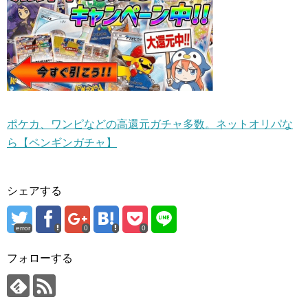
ポケカ、ワンピなどの高還元ガチャ多数。ネットオリパな
ら【ペンギンガチャ】
シェアする
error
0
0
フォローする