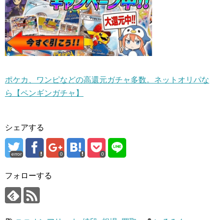
ポケカ、ワンピなどの高還元ガチャ多数。ネットオリパな
ら【ペンギンガチャ】
シェアする
error
0
0
フォローする