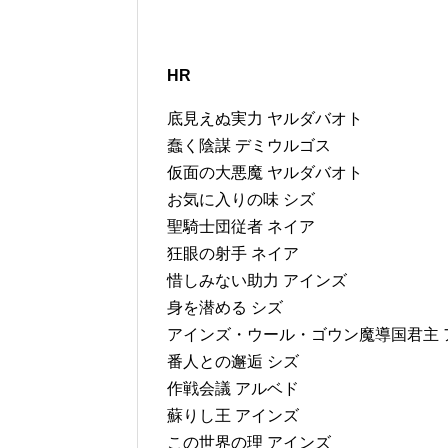
HR
底見えぬ実力 ヤルダバオト
蠢く陰謀 デミウルゴス
仮面の大悪魔 ヤルダバオト
お気に入りの味 シズ
聖騎士団従者 ネイア
狂眼の射手 ネイア
惜しみない助力 アインズ
身を潜める シズ
アインズ・ウール・ゴウン魔導国君主 
番人との邂逅 シズ
作戦会議 アルベド
蘇りし王 アインズ
この世界の理 アインズ