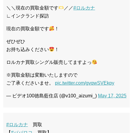
＼＼現在の買取金額です
／／
#ロルカナ
∟インクランド探訪
現在の買取金額です
！
ぜひぜひ
お持ち込みください
！
ロルカナ買取シングル販売してますよっ
※買取金額は変動いたしますので
ご了承くださいませ。
pic.twitter.com/gvqwSVEkpy
— ビデオ100徳島藍住店 (@v100_aizumi_)
May 17, 2025
#ロルカナ
買取
【
#ババロコ
買取】