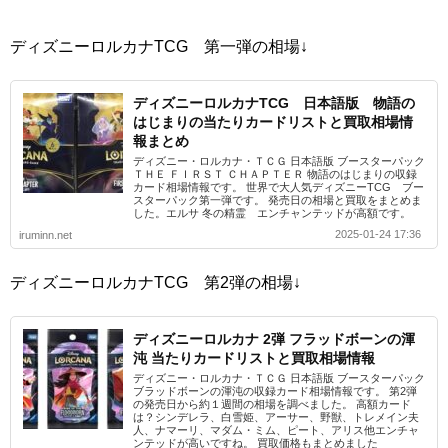
ディズニーロルカナTCG 第一弾の相場↓
ディズニーロルカナTCG 日本語版 物語の
はじまりの当たりカードリストと買取相場情
報まとめ
ディズニー・ロルカナ・ＴＣＧ 日本語版 ブースターパック
ＴＨＥ ＦＩＲＳＴ ＣＨＡＰＴＥＲ 物語のはじまりの収録
カード相場情報です。 世界で大人気ディズニーTCG ブー
スターパック第一弾です。 発売日の相場と買取をまとめま
した。エルサ 冬の精霊 エンチャンテッドが高額です。
2025-01-24 17:36
iruminn.net
ディズニーロルカナTCG 第2弾の相場↓
ディズニーロルカナ 2弾 フラッドボーンの渾
沌 当たりカードリストと買取相場情報
ディズニー・ロルカナ・ＴＣＧ 日本語版 ブースターパック
ブラッドボーンの渾沌の収録カード相場情報です。 第2弾
の発売日から約１週間の相場を調べました。 高額カード
は？シンデレラ、白雪姫、アーサー、野獣、トレメイン夫
人、ナマーリ、マダム・ミム、ピート、アリス他エンチャ
ンテッドが高いですね。 買取価格もまとめました