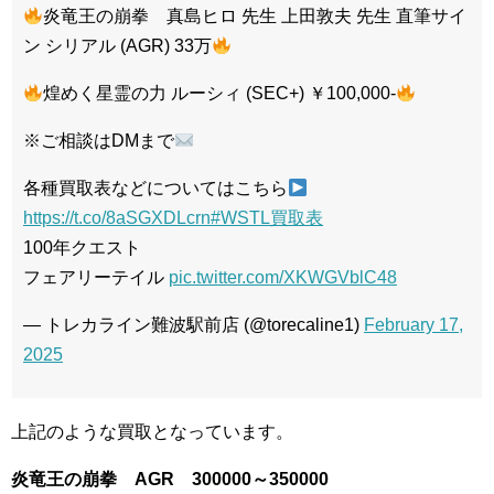
炎竜王の崩拳 真島ヒロ 先生 上田敦夫 先生 直筆サイ
ン シリアル (AGR) 33万
煌めく星霊の力 ルーシィ (SEC+) ￥100,000-
※ご相談はDMまで
各種買取表などについてはこちら
https://t.co/8aSGXDLcrn
#WSTL買取表
100年クエスト
フェアリーテイル
pic.twitter.com/XKWGVblC48
— トレカライン難波駅前店 (@torecaline1)
February 17,
2025
上記のような買取となっています。
炎竜王の崩拳 AGR 300000～350000