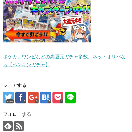
ポケカ、ワンピなどの高還元ガチャ多数。ネットオリパな
ら【ペンギンガチャ】
シェアする
error
0
0
フォローする