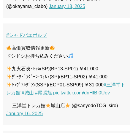
(@okayama_clabo)
January 18, 2025
#シャドバエボルブ
高価買取情報更新
ドシドシお持ち込みください
九火石炎･ｾｯｶ(SP)(BP13-SP01) ￥41,000
ﾀﾞｰｸﾄﾞﾗｸﾞｰﾝ･ﾌｫﾙﾃ(SP)(BP11-SP02) ￥41,000
ｼｭｳﾞｧﾙｸﾞﾗﾝ(SSP)(ECP01-SSP09) ￥31,000
#三洋堂ト
レカ館
#城山
#尾張旭
pic.twitter.com/dnHfBj0Uev
— 三洋堂トレカ館
城山店
(@sanyodoTCG_siro)
January 16, 2025