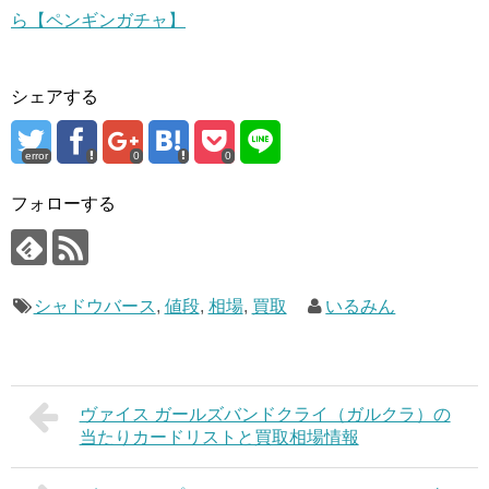
ら【ペンギンガチャ】
シェアする
error
0
0
フォローする
シャドウバース
,
値段
,
相場
,
買取
いるみん
ヴァイス ガールズバンドクライ（ガルクラ）の
当たりカードリストと買取相場情報