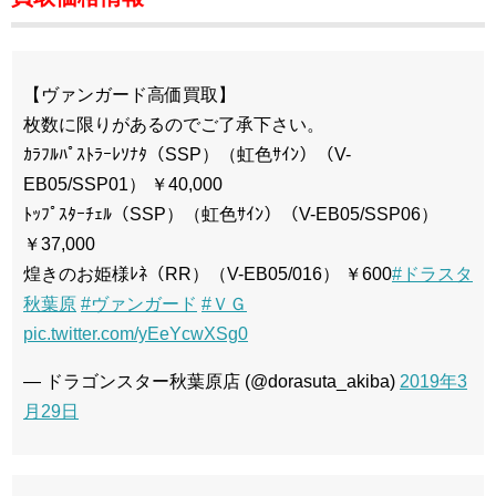
【ヴァンガード高価買取】
枚数に限りがあるのでご了承下さい。
ｶﾗﾌﾙﾊﾟｽﾄﾗｰﾚｿﾅﾀ（SSP）（虹色ｻｲﾝ）（V-
EB05/SSP01） ￥40,000
ﾄｯﾌﾟｽﾀｰﾁｪﾙ（SSP）（虹色ｻｲﾝ）（V-EB05/SSP06）
￥37,000
煌きのお姫様ﾚﾈ（RR）（V-EB05/016） ￥600
#ドラスタ
秋葉原
#ヴァンガード
#ＶＧ
pic.twitter.com/yEeYcwXSg0
— ドラゴンスター秋葉原店 (@dorasuta_akiba)
2019年3
月29日