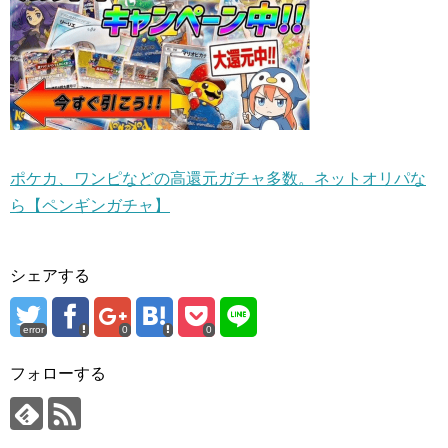
ポケカ、ワンピなどの高還元ガチャ多数。ネットオリパな
ら【ペンギンガチャ】
シェアする
error
0
0
フォローする