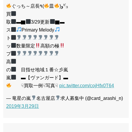
ぐっち～店長٩(
皿
)و㌰
買
取
▬▇
3/29更新
▇▬
ス
Primary Melody
ト
ッ
数量限定
高額の極
プ
高
の
目指せ地域１番☆彡嵐
嵐
▬【ヴァンガード】▬
☟買取一例☟写真☟
pic.twitter.com/cojHfx0T64
— 竜星の嵐
名古屋店
求人募集中 (@card_arashi_n)
2019年3月29日