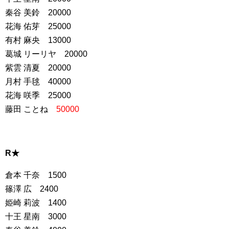
秦谷 美鈴 20000
花海 佑芽 25000
有村 麻央 13000
葛城 リーリヤ 20000
紫雲 清夏 20000
月村 手毬 40000
花海 咲季 25000
藤田 ことね
50000
R★
倉本 千奈 1500
篠澤 広 2400
姫崎 莉波 1400
十王 星南 3000