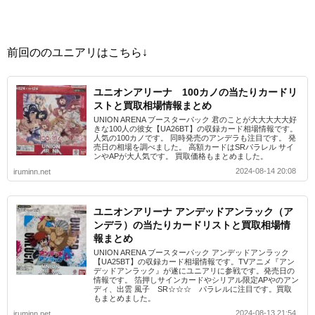
前回ののユニアリはこちら↓
ユニオンアリーナ 100カノの当たりカードリ
ストと買取相場情報まとめ
UNION ARENA ブースターパック 君のことが大大大大大好
きな100人の彼女【UA26BT】の収録カード相場情報です。
人気の100カノです。 同時発売のアンデラも注目です。 発
売日の相場を調べました。 高額カードはSRパラレル サイ
ンやAPが大人気です。 買取価格もまとめました。
2024-08-14 20:08
iruminn.net
ユニオンアリーナ アンデッドアンラック（ア
ンデラ）の当たりカードリストと買取相場情
報まとめ
UNION ARENA ブースターパック アンデッドアンラック
【UA25BT】の収録カード相場情報です。TVアニメ『アン
デッドアンラック』が遂にユニアリに参戦です。発売日の
情報です。 箔押しサインカードやシリアル限定APやのアン
ディ、出雲 風子 SR☆☆☆ パラレルに注目です。買取
もまとめました。
2024-08-13 21:54
iruminn.net