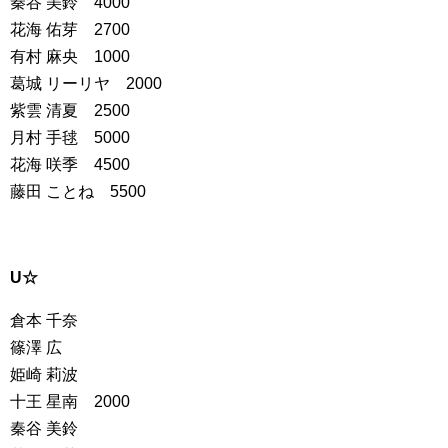
秦谷 美鈴 4000
花海 佑芽 2700
有村 麻央 1000
葛城 リーリヤ 2000
紫雲 清夏 2500
月村 手毬 5000
花海 咲季 4500
藤田 ことね 5500
U☆
倉本 千奈
篠澤 広
姫崎 莉波
十王 星南 2000
秦谷 美鈴