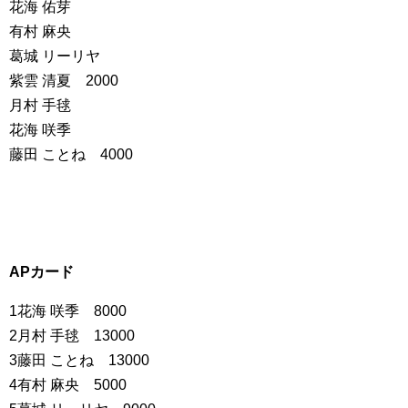
花海 佑芽
有村 麻央
葛城 リーリヤ
紫雲 清夏 2000
月村 手毬
花海 咲季
藤田 ことね 4000
APカード
1花海 咲季 8000
2月村 手毬 13000
3藤田 ことね 13000
4有村 麻央 5000