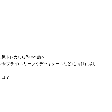
気トレカならBee本舗へ！
やサプライ(スリーブやデッキケースなど)も高価買取し
ては？