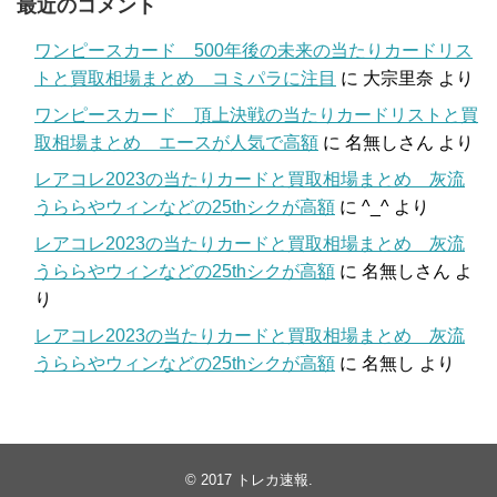
最近のコメント
ワンピースカード 500年後の未来の当たりカードリス
トと買取相場まとめ コミパラに注目
に
大宗里奈
より
ワンピースカード 頂上決戦の当たりカードリストと買
取相場まとめ エースが人気で高額
に
名無しさん
より
レアコレ2023の当たりカードと買取相場まとめ 灰流
うららやウィンなどの25thシクが高額
に
^_^
より
レアコレ2023の当たりカードと買取相場まとめ 灰流
うららやウィンなどの25thシクが高額
に
名無しさん
よ
り
レアコレ2023の当たりカードと買取相場まとめ 灰流
うららやウィンなどの25thシクが高額
に
名無し
より
© 2017
トレカ速報
.