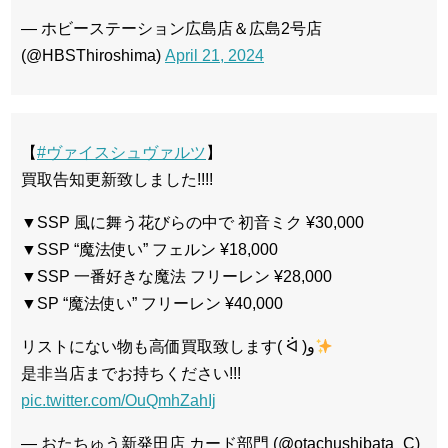
— ホビーステーション広島店＆広島2号店
(@HBSThiroshima)
April 21, 2024
【
#ヴァイスシュヴァルツ
】
買取告知更新致しました!!!!
▼SSP 風に舞う花びらの中で 初音ミク ¥30,000
▼SSP “魔法使い” フェルン ¥18,000
▼SSP 一番好きな魔法 フリーレン ¥28,000
▼SP “魔法使い” フリーレン ¥40,000
リストにない物も高価買取致します( ᐛ )و
是非当店までお持ちください!!!
pic.twitter.com/OuQmhZahIj
— おたちゅう新発田店 カード部門 (@otachushibata_C)