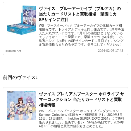
ヴァイス ブルーアーカイブ（ブルアカ）の
当たりカードリストと買取相場 聖園ミカ
SPサインに注目
WS ブースターパック ブルーアーカイブの収録カード相
場情報です。トライアルデッキと同日発売です。3周年を迎
えた人気のブルアカです。3月7日の値段はどうなっている
でしょうか・・・？聖園ミカ、早瀬ユウカ（体操服）、小
鳥遊ホシノ（水着）のSPサインカードに注目です。シング
ル買取価格もまとめる予定です。参考にしてくださいね！
2024-02-07 17:43
iruminn.net
前回のヴァイス↓
ヴァイス プレミアムブースター ホロライブ サ
マーコレクション 当たりカードリストと買取
相場情報
WS プレミアムブースター ホロライブプロダクション
Summer Collectionの収録カード相場情報です。2024年3月
16日、17日開催、「hololive SUPER EXPO 2024」にて先行
販売されました。星街すいせい SP等が高額です。2024年
4月18日の相場と買取の値段もまとめました。