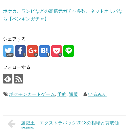
ポケカ、ワンピなどの高還元ガチャ多数。ネットオリパな
ら【ペンギンガチャ】
シェアする
error
0
0
フォローする
ポケモンカードゲーム
,
予約
,
通販
いるみん
遊戯王 エクストラパック2018の相場と買取価
格情報