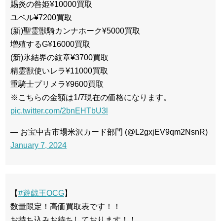
賜炎の咎姫¥10000買取
ユベル¥7200買取
(新)聖霊獣騎カンナホーク¥5000買取
増殖するG¥16000買取
(新)氷結界の紋章¥3700買取
精霊獣使いレラ¥11000買取
重騎士プリメラ¥9600買取
※こちらの金額は1/7現在の価格になります。
pic.twitter.com/2bnEHTbU3l
— お宝中古市場米沢カード部門 (@L2gxjEV9qm2NsnR)
January 7, 2024
【
#遊戯王OCG
】
数量限定！高価買取表です！！
お持ち込みお待ちしております！！