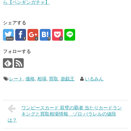
ら【ペンギンガチャ】
シェアする
error
0
0
フォローする
レート
,
価格
,
相場
,
買取
,
遊戯王
いるみん
ワンピースカード 双璧の覇者 当たりカードラン
キングと買取相場情報 ゾロ パラレルの値段
は？