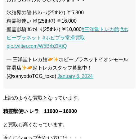
氷結界の龍 ﾄﾘｼｭｰﾗ(25thﾚｱ) ￥5,800
精霊獣使い ﾚﾗ(25thﾚｱ) ￥16,000
聖霊獣騎 ｶﾝﾅﾎｰｸ(25thﾚｱ) ￥10,000
#三洋堂トレカ館
#ホ
ビープラネット
#ホビプラ常滑買取
pic.twitter.com/W5BrbZIXjQ
— 三洋堂トレカ館
ホビープラネットイオンモール
常滑店
@トレカスタッフ募集中！
(@sanyodoTCG_toko)
January 6, 2024
上記のような買取となっています。
精霊獣使い レラ 11000～16000
と買取も高くなっています。
近くにショップがない方には・・・