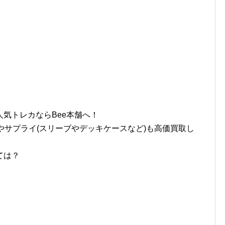
気トレカならBee本舗へ！
やサプライ(スリーブやデッキケースなど)も高価買取し
ては？