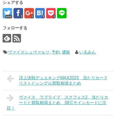
シェアする
error
0
0
フォローする
ヴァイスシュヴァルツ
,
予約
,
通販
いるみん
頂上決戦デュエキングMAX2023 当たりカード
リストとシングル買取相場まとめ
ヴァイス ラブライブ スクフェス2 当たりカ
ードと買取相場まとめ SECサインカードに注
目！