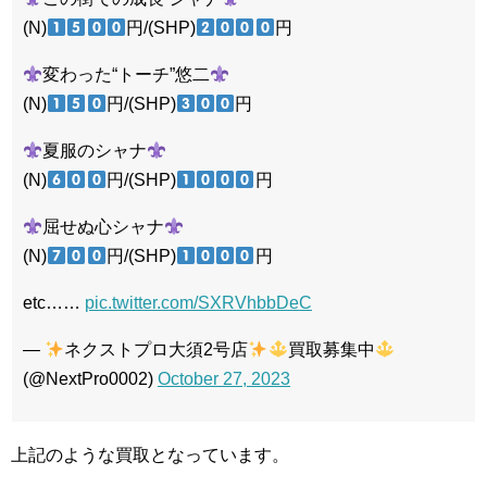
(N)
円/(SHP)
円
変わった“トーチ”悠二
(N)
円/(SHP)
円
夏服のシャナ
(N)
円/(SHP)
円
屈せぬ心シャナ
(N)
円/(SHP)
円
etc……
pic.twitter.com/SXRVhbbDeC
—
ネクストプロ大須2号店
買取募集中
(@NextPro0002)
October 27, 2023
上記のような買取となっています。