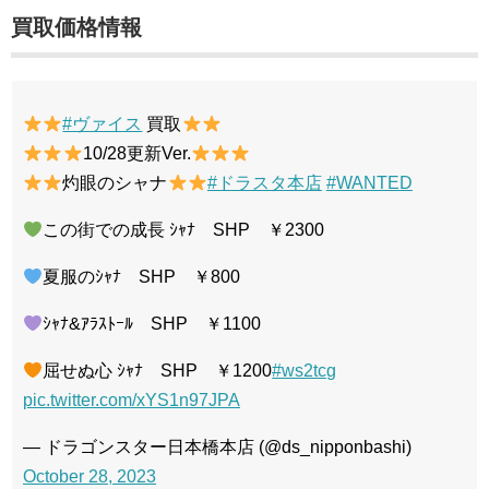
買取価格情報
#ヴァイス
買取
10/28更新Ver.
灼眼のシャナ
#ドラスタ本店
#WANTED
この街での成長 ｼｬﾅ SHP ￥2300
夏服のｼｬﾅ SHP ￥800
ｼｬﾅ&ｱﾗｽﾄｰﾙ SHP ￥1100
屈せぬ心 ｼｬﾅ SHP ￥1200
#ws2tcg
pic.twitter.com/xYS1n97JPA
— ドラゴンスター日本橋本店 (@ds_nipponbashi)
October 28, 2023