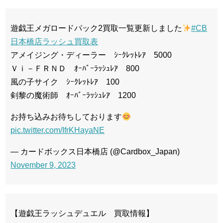
遊戯王メガロードパック2買取一覧更新しました
#CB
日本橋店ラッシュ買取表
アメイジング・ディーラー ｼｰｸﾚｯﾄﾚｱ 5000
Ｖｉ－ＦＲＮＤ ｵｰﾊﾞｰﾗｯｼｭﾚｱ 800
風の子サイク ｼｰｸﾚｯﾄﾚｱ 100
剣黎の魔術師 ｵｰﾊﾞｰﾗｯｼｭﾚｱ 1200
お持ち込みお待ちしております
pic.twitter.com/IfrKHayaNE
— カードボックス日本橋店 (@Cardbox_Japan)
November 9, 2023
【遊戯王ラッシュデュエル 買取情報】