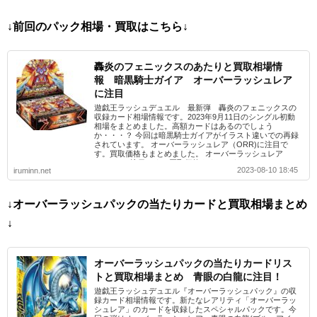
↓前回のパック相場・買取はこちら↓
轟炎のフェニックスのあたりと買取相場情
報 暗黒騎士ガイア オーバーラッシュレア
に注目
遊戯王ラッシュデュエル 最新弾 轟炎のフェニックスの
収録カード相場情報です。2023年9月11日のシングル初動
相場をまとめました。高額カードはあるのでしょう
か・・・？ 今回は暗黒騎士ガイアがイラスト違いでの再録
されています。 オーバーラッシュレア（ORR)に注目で
す。買取価格もまとめました。 オーバーラッシュレア
（ORR)に注目です。買取価格もまとめました。
2023-08-10 18:45
iruminn.net
↓オーバーラッシュパックの当たりカードと買取相場まとめ
↓
オーバーラッシュパックの当たりカードリス
トと買取相場まとめ 青眼の白龍に注目！
遊戯王ラッシュデュエル『オーバーラッシュパック』の収
録カード相場情報です。新たなレアリティ「オーバーラッ
シュレア」のカードを収録したスペシャルパックです。今