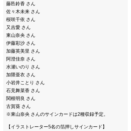
藤邑鈴香 さん
佐々木未来 さん
桜咲千依 さん
又吉愛 さん
東山奈央 さん
伊藤彩沙 さん
加藤英美里 さん
阿澄佳奈 さん
水瀬いのり さん
加隈亜衣 さん
小岩井ことり さん
石見舞菜香 さん
関根明良 さん
古賀葵 さん
※東山奈央 さんのサインカードは2種収録予定。
【イラストレーター5名の箔押しサインカード】