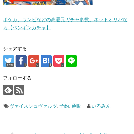
ポケカ、ワンピなどの高還元ガチャ多数。ネットオリパな
ら【ペンギンガチャ】
シェアする
error
0
0
フォローする
ヴァイスシュヴァルツ
,
予約
,
通販
いるみん