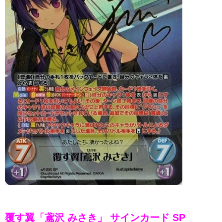
覆す翼「鳶沢 みさき」 サインカード SP