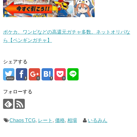
ポケカ、ワンピなどの高還元ガチャ多数。ネットオリパな
ら【ペンギンガチャ】
シェアする
error
0
0
フォローする
Chaos TCG
,
レート
,
価格
,
相場
いるみん