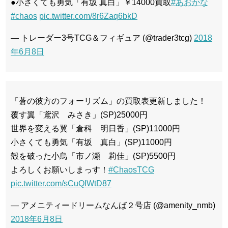
●小さくても勇気「有坂 真白」￥14000買取
#あおかな
#chaos
pic.twitter.com/8r6Zaq6bkD
— トレーダー3号TCG＆フィギュア (@trader3tcg)
2018
年6月8日
「蒼の彼方のフォーリズム」の買取表更新しました！
覆す翼「鳶沢 みさき」(SP)25000円
世界を変える翼「倉科 明日香」(SP)11000円
小さくても勇気「有坂 真白」(SP)11000円
殻を破った小鳥「市ノ瀬 莉佳」(SP)5500円
よろしくお願いしまっす！
#ChaosTCG
pic.twitter.com/sCuQIWtD87
— アメニティードリームなんば２号店 (@amenity_nmb)
2018年6月8日