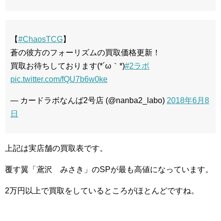
【
#ChaosTCG
】
蒼の彼方のフォーリズムの買取価格更新！
買取お待ちしております(*´ω｀*)
#2ラボ
pic.twitter.com/fQU7b6w0ke
— カードラボなんば2号店 (@nanba2_labo)
2018年6月8
日
上記は実店舗の買取表です。
覆す翼「鳶沢 みさき」のSPが最も高値になっています。
2万円以上で買取をしているところがほとんどですね。