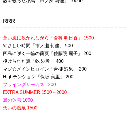
殻を破った小鳥「市ノ瀬 莉佳」 10000
RRR
蒼い風に吹かれながら「倉科 明日香」 1500
やさしい時間「市ノ瀬 莉佳」 500
四島に咲く一輪の薔薇「佐藤院 麗子」 200
授けられた翼「乾 沙希」 400
マジ☆メインヒロイン「青柳 窓果」 200
Highテンション「保坂 実里」 200
フライングサーカス 1200
EXTRA SUMMER 1500～2000
翼の休息 1000
憩いの温泉 1500