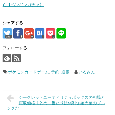
ら【ペンギンガチャ】
シェアする
error
0
0
フォローする
ポケモンカードゲーム
,
予約
,
通販
いるみん
シークレットユーティリティボックスの相場と
買取価格まとめ 当たりは倶利伽羅天童のブル
シクだ！