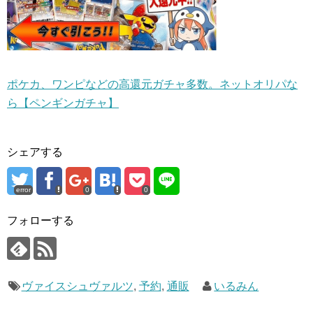
ポケカ、ワンピなどの高還元ガチャ多数。ネットオリパな
ら【ペンギンガチャ】
シェアする
error
0
0
フォローする
ヴァイスシュヴァルツ
,
予約
,
通販
いるみん