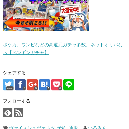
ポケカ、ワンピなどの高還元ガチャ多数。ネットオリパな
ら【ペンギンガチャ】
シェアする
error
0
0
フォローする
ヴァイスシュヴァルツ
,
予約
,
通販
いるみん